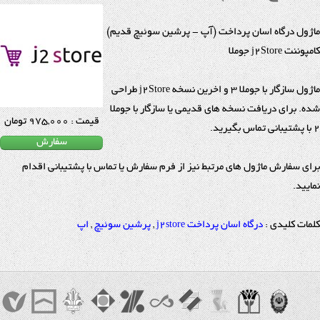
ماژول درگاه اسان پرداخت (آپ - پرشین سوئیچ قدیم)
کامپوننت j2Store جوملا
ماژول سازگار با جوملا 3 و اخرین نسخه j2Store طراحی
شده. برای دریافت نسخه های قدیمی یا سازگار با جوملا
قیمت : 975,000 تومان
2 با پشتیبانی تماس بگیرید.
سفارش
برای سفارش ماژول های مرتبط نیز از فرم سفارش یا تماس با پشتیبانی اقدام
نمایید.
کلمات کلیدی :
درگاه اسان پرداخت j2store
,
پرشین سوئیچ
,
اپ