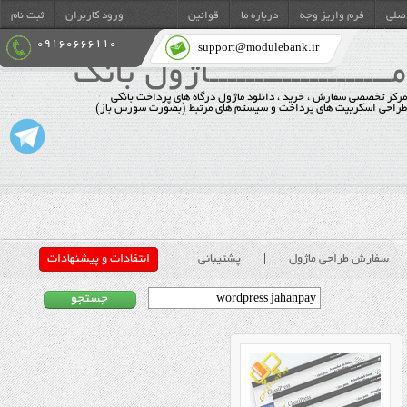
صلی
فرم واریز وجه
درباره ما
قوانین
ورود کاربران
ثبت نام
09160666110
ما
support@modulebank.ir
مــــــــــــــــــــاژول بانک
مرکز تخصصی سفارش ، خرید ، دانلود ماژول درگاه های پرداخت بانکی
طراحی اسکریپت های پرداخت و سیستم های مرتبط (بصورت سورس باز)
سفارش طراحی ماژول
|
پشتیبانی
|
انتقادات و پیشنهادات
جستجو